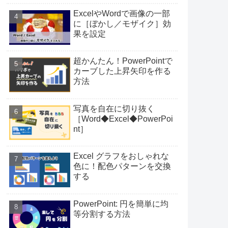
ExcelやWordで画像の一部
に［ぼかし／モザイク］効
果を設定
超かんたん！PowerPointで
カーブした上昇矢印を作る
方法
写真を自在に切り抜く
［Word◆Excel◆PowerPoi
nt］
Excel グラフをおしゃれな
色に！配色パターンを交換
する
PowerPoint: 円を簡単に均
等分割する方法