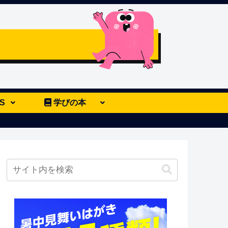
S
学びの本