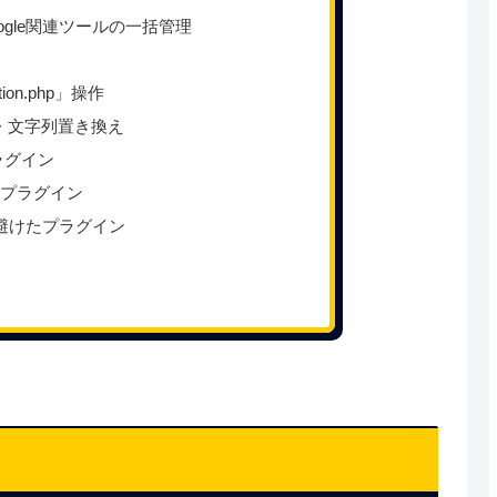
・・Google関連ツールの一括管理
tion.php」操作
ce・・・文字列置き換え
ラグイン
」プラグイン
複を避けたプラグイン