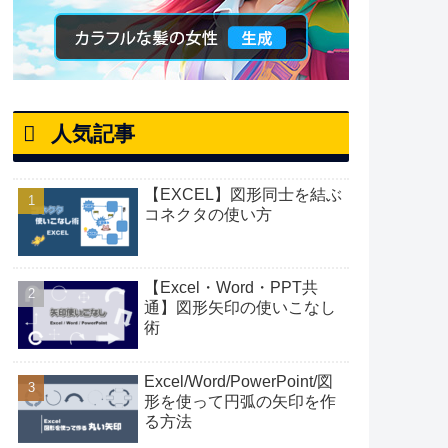
人気記事
【EXCEL】図形同士を結ぶ
コネクタの使い方
【Excel・Word・PPT共
通】図形矢印の使いこなし
術
Excel/Word/PowerPoint/図
形を使って円弧の矢印を作
る方法