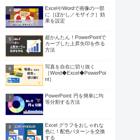
ExcelやWordで画像の一部
に［ぼかし／モザイク］効
果を設定
超かんたん！PowerPointで
カーブした上昇矢印を作る
方法
写真を自在に切り抜く
［Word◆Excel◆PowerPoi
nt］
PowerPoint: 円を簡単に均
等分割する方法
Excel グラフをおしゃれな
色に！配色パターンを交換
する