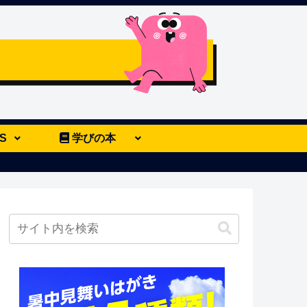
S
学びの本