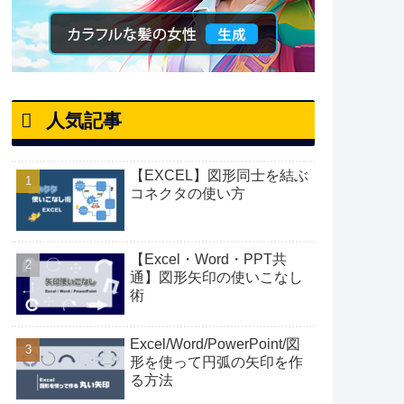
人気記事
【EXCEL】図形同士を結ぶ
コネクタの使い方
【Excel・Word・PPT共
通】図形矢印の使いこなし
術
Excel/Word/PowerPoint/図
形を使って円弧の矢印を作
る方法