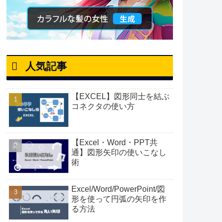
人気記事
【EXCEL】図形同士を結ぶ
コネクタの使い方
【Excel・Word・PPT共
通】図形矢印の使いこなし
術
Excel/Word/PowerPoint/図
形を使って円弧の矢印を作
る方法