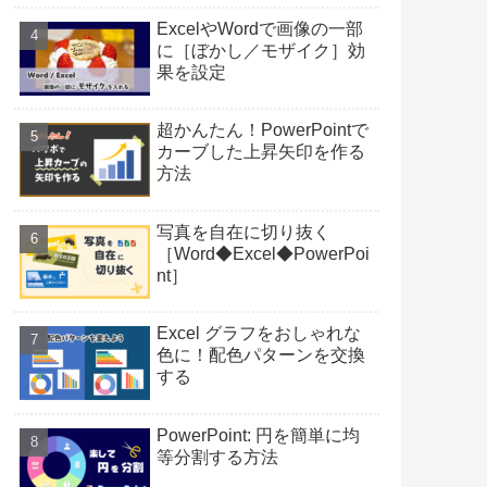
ExcelやWordで画像の一部
に［ぼかし／モザイク］効
果を設定
超かんたん！PowerPointで
カーブした上昇矢印を作る
方法
写真を自在に切り抜く
［Word◆Excel◆PowerPoi
nt］
Excel グラフをおしゃれな
色に！配色パターンを交換
する
PowerPoint: 円を簡単に均
等分割する方法