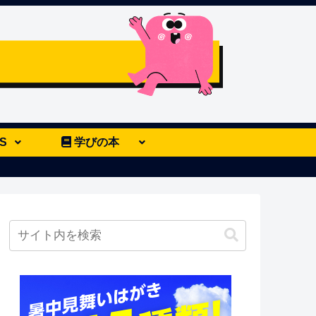
S
学びの本