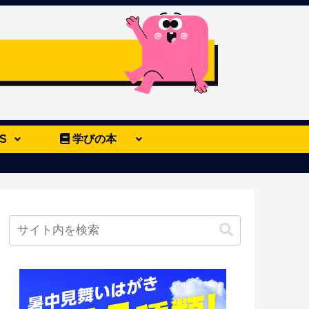
S
学びの本