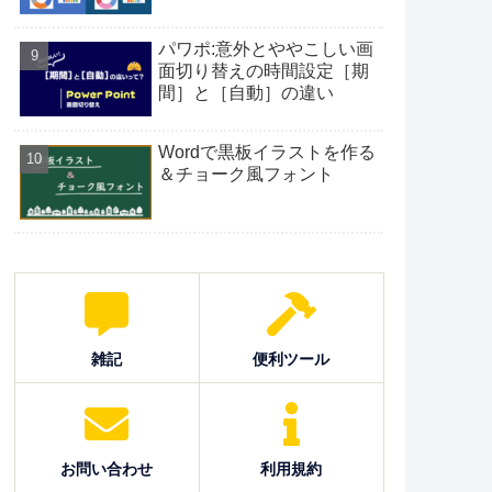
パワポ:意外とややこしい画
面切り替えの時間設定［期
間］と［自動］の違い
Wordで黒板イラストを作る
＆チョーク風フォント
雑記
便利ツール
お問い合わせ
利用規約