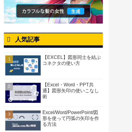
人気記事
【EXCEL】図形同士を結ぶ
コネクタの使い方
【Excel・Word・PPT共
通】図形矢印の使いこなし
術
Excel/Word/PowerPoint/図
形を使って円弧の矢印を作
る方法