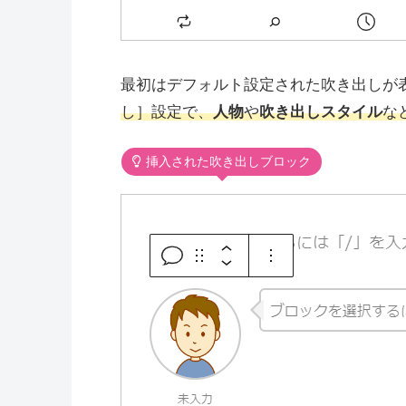
最初はデフォルト設定された吹き出しが
し］設定で、
人物
や
吹き出しスタイル
な
挿入された吹き出しブロック