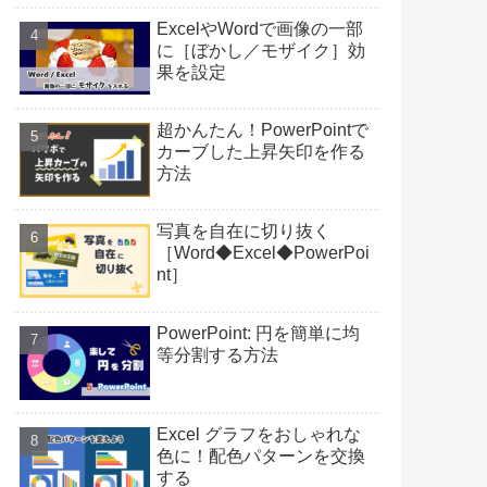
ExcelやWordで画像の一部
に［ぼかし／モザイク］効
果を設定
超かんたん！PowerPointで
カーブした上昇矢印を作る
方法
写真を自在に切り抜く
［Word◆Excel◆PowerPoi
nt］
PowerPoint: 円を簡単に均
等分割する方法
Excel グラフをおしゃれな
色に！配色パターンを交換
する