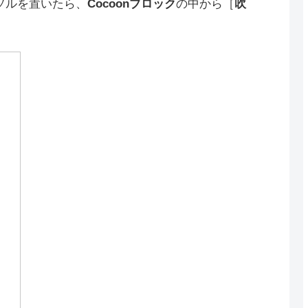
ソルを置いたら、
Cocoonブロック
の中から［
吹