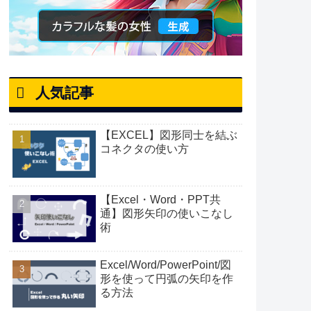
人気記事
【EXCEL】図形同士を結ぶ
コネクタの使い方
【Excel・Word・PPT共
通】図形矢印の使いこなし
術
Excel/Word/PowerPoint/図
形を使って円弧の矢印を作
る方法