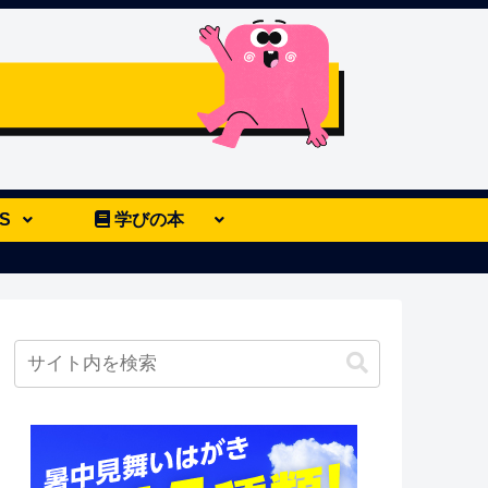
S
学びの本