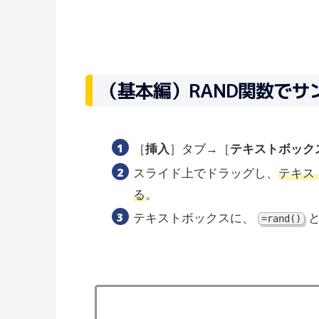
（基本編）RAND関数で
［
挿入
］タブ→［
テキストボック
スライド上でドラッグし、
テキス
る
。
テキストボックスに、
=rand()