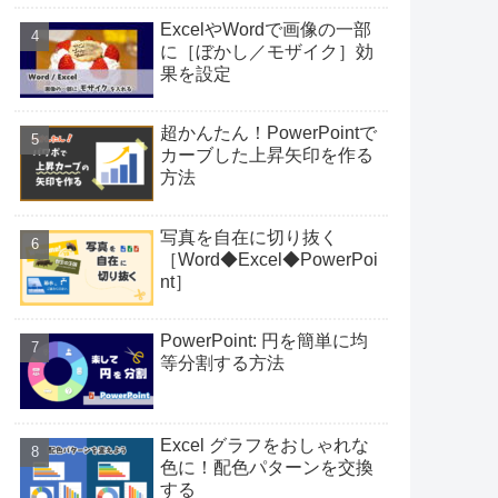
ExcelやWordで画像の一部
に［ぼかし／モザイク］効
果を設定
超かんたん！PowerPointで
カーブした上昇矢印を作る
方法
写真を自在に切り抜く
［Word◆Excel◆PowerPoi
nt］
PowerPoint: 円を簡単に均
等分割する方法
Excel グラフをおしゃれな
色に！配色パターンを交換
する