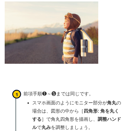
前項手順❶～❺までは同じです。
スマホ画面のようにモニター部分が
角丸
の
場合は、図形の中から［
四角形: 角を丸く
する
］で角丸四角形を描画し、
調整ハンド
ル
で
丸み
を調整しましょう。