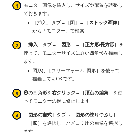
モニター画像を挿入し、サイズや配置を調整し
ておきます。
［挿入］タブ→［図］→［
ストック画像
］
から「モニター」で検索
［
挿入
］タブ→［
図形
］→［
正方形/長方形
］を
使って、モニターサイズに近い四角形を描画し
ます。
図形は［フリーフォーム: 図形］を使って
描画してもOKです。
❷の四角形を
右クリック
→［
頂点の編集
］を使
ってモニターの形に修正します。
［
図形の書式
］タブ→［
図形の塗りつぶし
］
→［
図
］を選択し、ハメコミ用の画像を選択し
ます。