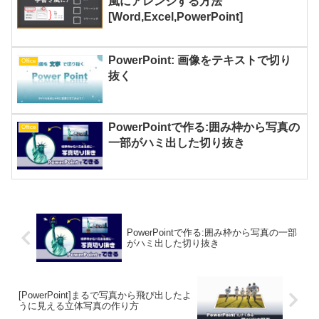
風にアレンジする方法
[Word,Excel,PowerPoint]
PowerPoint: 画像をテキストで切り
Office
抜く
PowerPointで作る:囲み枠から写真の
Office
一部がハミ出した切り抜き
PowerPointで作る:囲み枠から写真の一部
がハミ出した切り抜き
[PowerPoint]まるで写真から飛び出したよ
うに見える立体写真の作り方