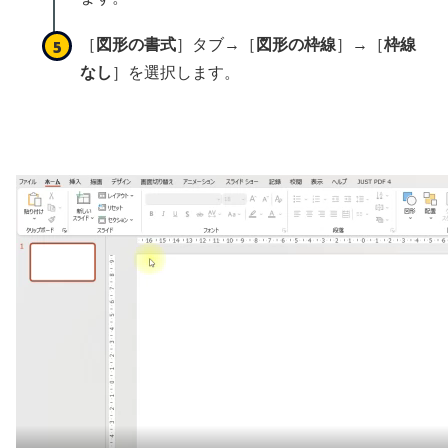
［
図形の書式
］タブ→［
図形の枠線
］→［
枠線
なし
］を選択します。