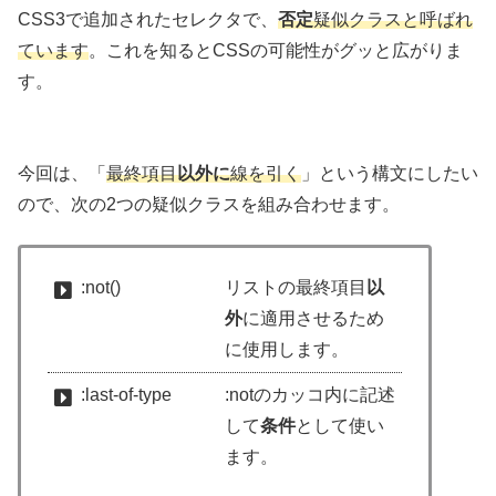
CSS3で追加されたセレクタで、
否定
疑似クラスと呼ばれ
ています
。これを知るとCSSの可能性がグッと広がりま
す。
今回は、「
最終項目
以外に
線を引く
」という構文にしたい
ので、次の2つの疑似クラスを組み合わせます。
:not()
リストの最終項目
以
外
に適用させるため
に使用します。
:last-of-type
:notのカッコ内に記述
して
条件
として使い
ます。