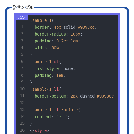
サンプル
.sample-1
{

border
: 
4px
 solid 
#9393cc
;

border-radius
: 
10px
;

padding
: 
0.2em
1em
;

width
: 
80%
;

.sample-1
ul
{

list-style
: none;

padding
: 
1em
;

.sample-1
li
{

border-bottom
: 
2px
 dashed 
#9393cc
;

.sample-1
li
::before
{

content
: 
"・ "
;

}

</
style
>