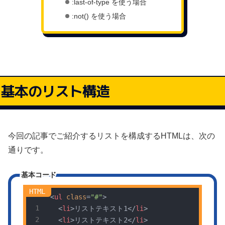
:last-of-type を使う場合
:not() を使う場合
基本のリスト構造
今回の記事でご紹介するリストを構成するHTMLは、次の
通りです。
基本コード
<
ul
class
=
"#"
>
<
li
>
リストテキスト1
</
li
>
<
li
>
リストテキスト2
</
li
>