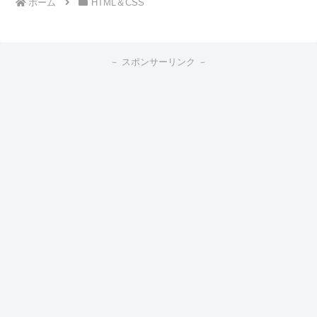
ホーム
HTML＆CSS
－ スポンサーリンク －