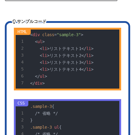
サンプルコード
<
div
class
=
"sample-3"
>
<
ul
>
<
li
>
リストテキスト1
</
li
>
<
li
>
リストテキスト2
</
li
>
<
li
>
リストテキスト3
</
li
>
<
li
>
リストテキスト4
</
li
>
</
ul
>
</
div
>
.sample-3
{

/* 省略 */
.sample-3
ul
{

/* 省略 */