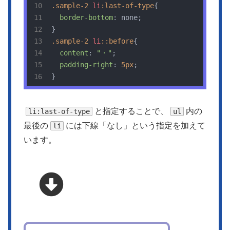
.sample-2
li
:last-of-type
{

border-bottom
: none;

.sample-2
li
::before
{

content
: 
"・"
;

padding-right
: 
5px
;

}
と指定することで、
内の
li:last-of-type
ul
最後の
には下線「なし」という指定を加えて
li
います。