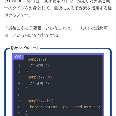
は、兄弟要素の中で、指定した要素と同
:last-of-type
一のタイプを対象として、最後にある子要素を指定する疑
似クラスです。
「最後にある子要素」ということは、「リストの最終項
目」という指定が可能ですね。
サンプルコード
.sample-2
{

/* 省略 */
.sample-2
ul
{

/* 省略 */
}

.sample-2
li
{

border-bottom
: 
2px
 dashed 
#9393cc
;
