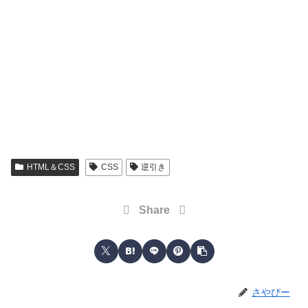
HTML＆CSS
CSS
逆引き
Share
さやびー