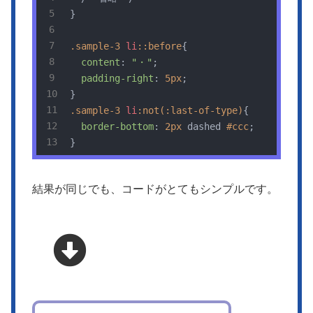
}

.sample-3
li
::before
{

content
: 
"・"
;

padding-right
: 
5px
;

.sample-3
li
:not(
:last-of-type)
{

border-bottom
: 
2px
 dashed 
#ccc
;

}
結果が同じでも、コードがとてもシンプルです。