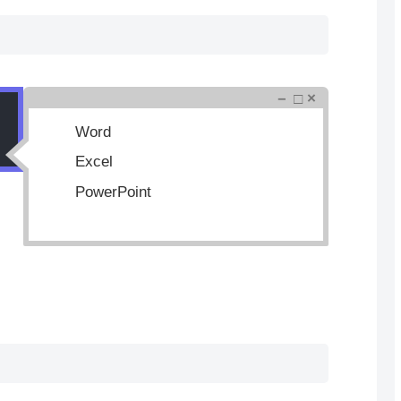
－ □ ×
Word
Excel
PowerPoint