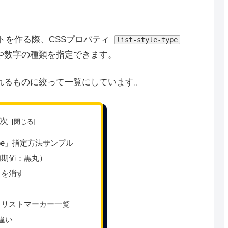
ストを作る際、CSSプロパティ
list-style-type
や数字の種類を指定できます。
れるものに絞って一覧にしています。
次
le-type」指定方法サンプル
初期値：黒丸）
クを消す
-type: リストマーカー一覧
との違い