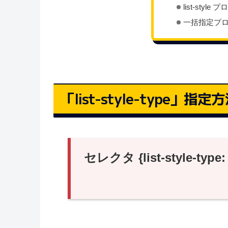
list-styl
一括指定プ
「list-style-type」
セレクタ {list-style-type: