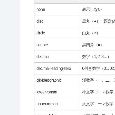
none
表示しない
disc
黒丸（●）（既定
circle
白丸（○）
square
黒四角（■）
decimal
数字（1, 2, 3…）
decimal-leading-zero
0付き数字（01, 02,
cjk-ideographic
漢数字（一、二、
lower-roman
小文字ローマ数字（i, i
upper-roman
大文字ローマ数字（I, I