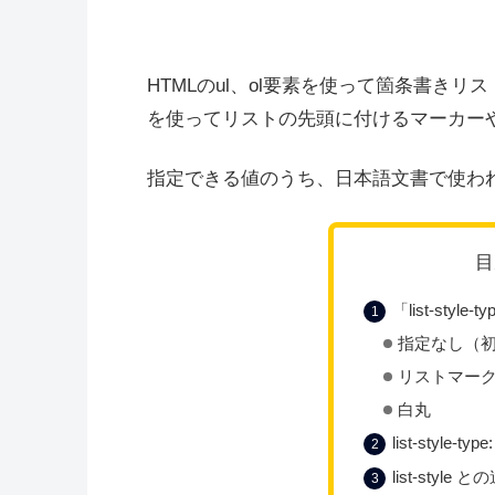
HTMLのul、ol要素を使って箇条書きリ
を使ってリストの先頭に付けるマーカー
指定できる値のうち、日本語文書で使わ
目
「list-sty
指定なし（
リストマー
白丸
list-style
list-style 