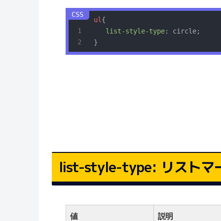
ul
{

list-style-type
: circle;

}
list-style-type: リス
値
説明