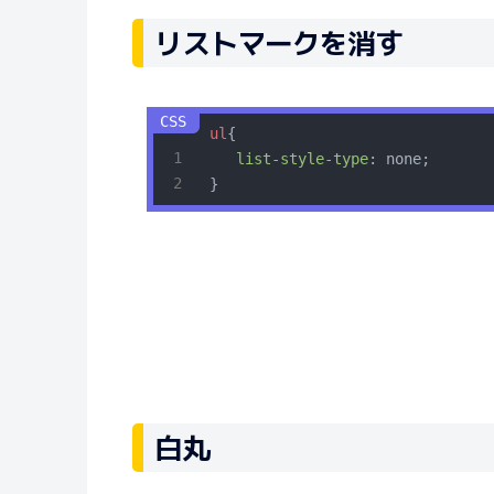
リストマークを消す
ul
{

list-style-type
: none;

}
白丸