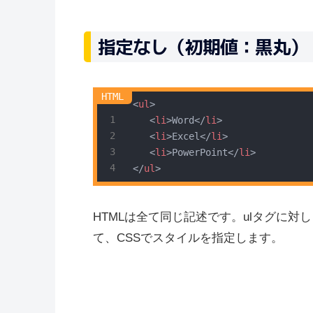
指定なし（初期値：黒丸）
<
ul
>
<
li
>
Word
</
li
>
<
li
>
Excel
</
li
>
<
li
>
PowerPoint
</
li
>
</
ul
>
HTMLは全て同じ記述です。ulタグに対し
て、CSSでスタイルを指定します。