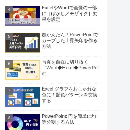
ExcelやWordで画像の一部
に［ぼかし／モザイク］効
果を設定
超かんたん！PowerPointで
カーブした上昇矢印を作る
方法
写真を自在に切り抜く
［Word◆Excel◆PowerPoi
nt］
Excel グラフをおしゃれな
色に！配色パターンを交換
する
PowerPoint: 円を簡単に均
等分割する方法