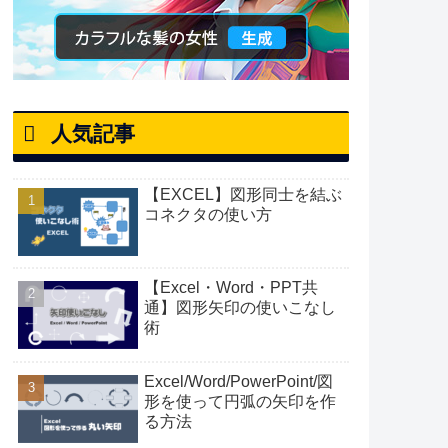
人気記事
【EXCEL】図形同士を結ぶ
コネクタの使い方
【Excel・Word・PPT共
通】図形矢印の使いこなし
術
Excel/Word/PowerPoint/図
形を使って円弧の矢印を作
る方法