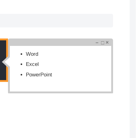
－ □ ×
Word
Excel
PowerPoint