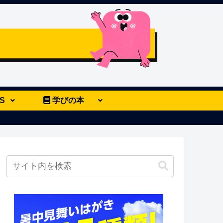
S
学びの本